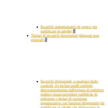
Incarichi amministrativi di vertice (da
pubblicare in tabelle)
1
Titolari di incarichi dirigenziali (dirigenti non
generali)
5
Incarichi dirigenziali, a qualsiasi titolo
conferiti, ivi inclusi quelli conferiti
discrezionalmente dall'organo di indirizzo
politico senza procedure pubbliche di
selezione e titolari di posizione
organizzativa con funzioni dirigenziali (da
pubblicare in tabelle che distinguano le