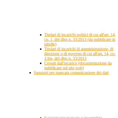
Titolari di incarichi politici di cui all'art. 14,
co. 1, del dlgs n. 33/2013 (da pubblicare in
tabelle)
Titolari di incarichi di amministrazione, di
direzione o di governo di cui all'art. 14, co.
1-bis, del dlgs n. 33/2013
Cessati dall'incarico (documentazione da
pubblicare sul sito web)
Sanzioni per mancata comunicazione dei dati
Sanzioni per mancata o incompleta