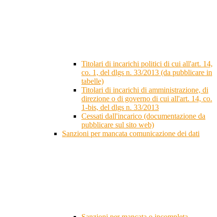
Titolari di incarichi politici di cui all'art. 14,
co. 1, del dlgs n. 33/2013 (da pubblicare in
tabelle)
Titolari di incarichi di amministrazione, di
direzione o di governo di cui all'art. 14, co.
1-bis, del dlgs n. 33/2013
Cessati dall'incarico (documentazione da
pubblicare sul sito web)
Sanzioni per mancata comunicazione dei dati
Sanzioni per mancata o incompleta