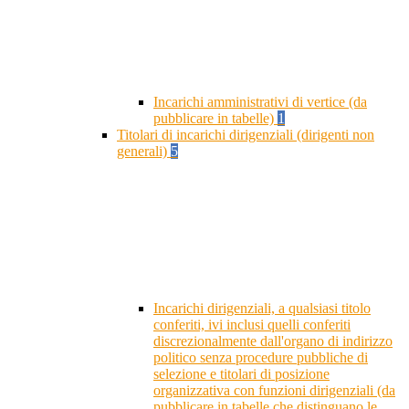
Incarichi amministrativi di vertice (da
pubblicare in tabelle)
1
Titolari di incarichi dirigenziali (dirigenti non
generali)
5
Incarichi dirigenziali, a qualsiasi titolo
conferiti, ivi inclusi quelli conferiti
discrezionalmente dall'organo di indirizzo
politico senza procedure pubbliche di
selezione e titolari di posizione
organizzativa con funzioni dirigenziali (da
pubblicare in tabelle che distinguano le