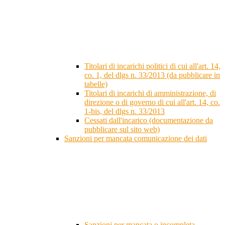
Titolari di incarichi politici di cui all'art. 14,
co. 1, del dlgs n. 33/2013 (da pubblicare in
tabelle)
Titolari di incarichi di amministrazione, di
direzione o di governo di cui all'art. 14, co.
1-bis, del dlgs n. 33/2013
Cessati dall'incarico (documentazione da
pubblicare sul sito web)
Sanzioni per mancata comunicazione dei dati
Sanzioni per mancata o incompleta