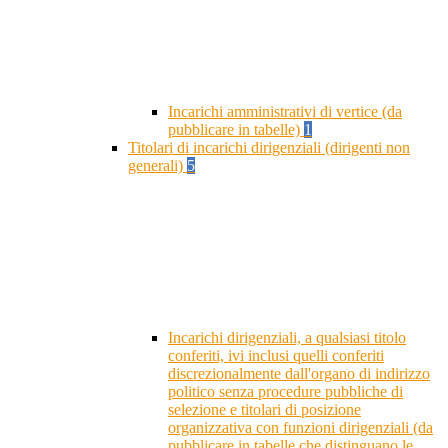
Incarichi amministrativi di vertice (da
pubblicare in tabelle)
1
Titolari di incarichi dirigenziali (dirigenti non
generali)
5
Incarichi dirigenziali, a qualsiasi titolo
conferiti, ivi inclusi quelli conferiti
discrezionalmente dall'organo di indirizzo
politico senza procedure pubbliche di
selezione e titolari di posizione
organizzativa con funzioni dirigenziali (da
pubblicare in tabelle che distinguano le