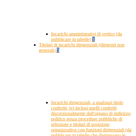
Incarichi amministrativi di vertice (da
pubblicare in tabelle)
1
Titolari di incarichi dirigenziali (dirigenti non
generali)
5
Incarichi dirigenziali, a qualsiasi titolo
conferiti, ivi inclusi quelli conferiti
discrezionalmente dall'organo di indirizzo
politico senza procedure pubbliche di
selezione e titolari di posizione
organizzativa con funzioni dirigenziali (da
pubblicare in tabelle che distinguano le