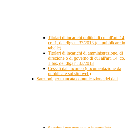
Titolari di incarichi politici di cui all'art. 14,
co. 1, del dlgs n. 33/2013 (da pubblicare in
tabelle)
Titolari di incarichi di amministrazione, di
direzione o di governo di cui all'art. 14, co.
1-bis, del dlgs n. 33/2013
Cessati dall'incarico (documentazione da
pubblicare sul sito web)
Sanzioni per mancata comunicazione dei dati
Sanzioni per mancata o incompleta