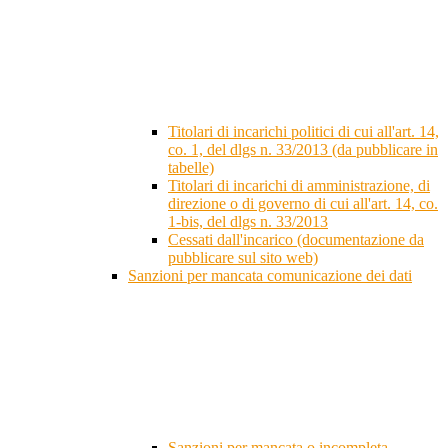
Titolari di incarichi politici di cui all'art. 14,
co. 1, del dlgs n. 33/2013 (da pubblicare in
tabelle)
Titolari di incarichi di amministrazione, di
direzione o di governo di cui all'art. 14, co.
1-bis, del dlgs n. 33/2013
Cessati dall'incarico (documentazione da
pubblicare sul sito web)
Sanzioni per mancata comunicazione dei dati
Sanzioni per mancata o incompleta