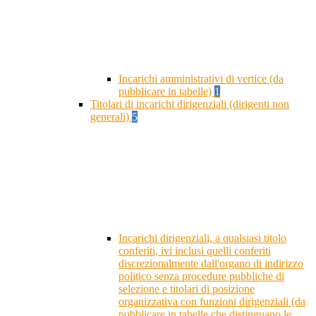
Incarichi amministrativi di vertice (da
pubblicare in tabelle)
1
Titolari di incarichi dirigenziali (dirigenti non
generali)
5
Incarichi dirigenziali, a qualsiasi titolo
conferiti, ivi inclusi quelli conferiti
discrezionalmente dall'organo di indirizzo
politico senza procedure pubbliche di
selezione e titolari di posizione
organizzativa con funzioni dirigenziali (da
pubblicare in tabelle che distinguano le