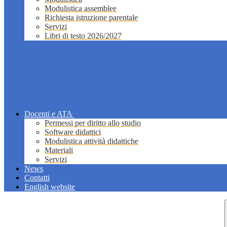
Modulistica assemblee
Richiesta istruzione parentale
Servizi
Libri di testo 2026/2027
Docenti e ATA
Permessi per diritto allo studio
Software didattici
Modulistica attività didattiche
Materiali
Servizi
News
Contatti
English website