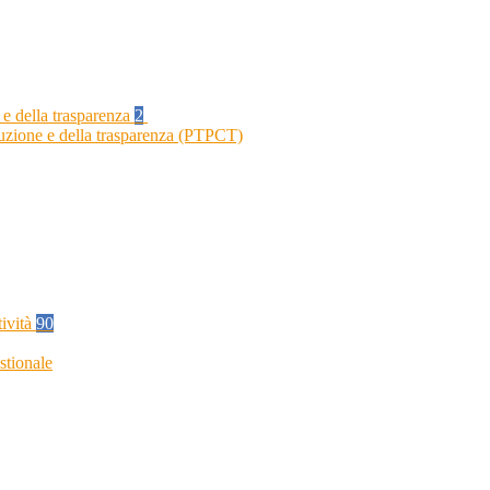
 e della trasparenza
2
ruzione e della trasparenza (PTPCT)
tività
90
stionale