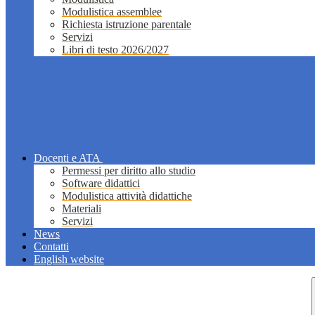
Modulistica assemblee
Richiesta istruzione parentale
Servizi
Libri di testo 2026/2027
Docenti e ATA
Permessi per diritto allo studio
Software didattici
Modulistica attività didattiche
Materiali
Servizi
News
Contatti
English website