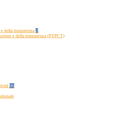
 e della trasparenza
2
ruzione e della trasparenza (PTPCT)
tività
90
stionale