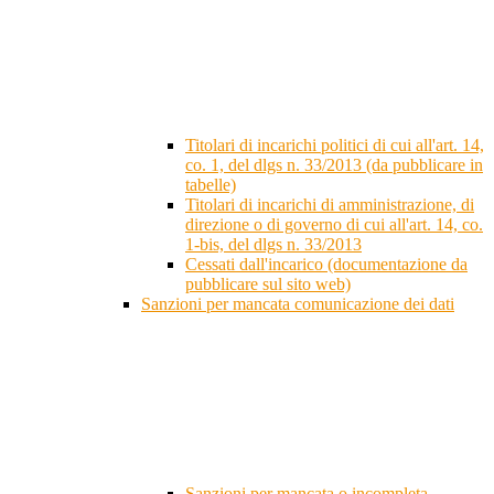
Titolari di incarichi politici di cui all'art. 14,
co. 1, del dlgs n. 33/2013 (da pubblicare in
tabelle)
Titolari di incarichi di amministrazione, di
direzione o di governo di cui all'art. 14, co.
1-bis, del dlgs n. 33/2013
Cessati dall'incarico (documentazione da
pubblicare sul sito web)
Sanzioni per mancata comunicazione dei dati
Sanzioni per mancata o incompleta