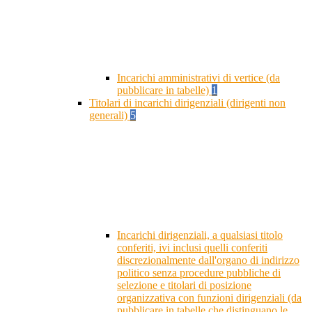
Incarichi amministrativi di vertice (da
pubblicare in tabelle)
1
Titolari di incarichi dirigenziali (dirigenti non
generali)
5
Incarichi dirigenziali, a qualsiasi titolo
conferiti, ivi inclusi quelli conferiti
discrezionalmente dall'organo di indirizzo
politico senza procedure pubbliche di
selezione e titolari di posizione
organizzativa con funzioni dirigenziali (da
pubblicare in tabelle che distinguano le