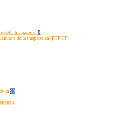
 e della trasparenza
2
ruzione e della trasparenza (PTPCT)
tività
90
stionale