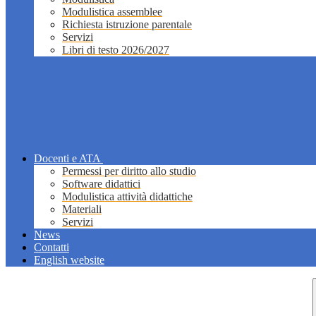
Modulistica assemblee
Richiesta istruzione parentale
Servizi
Libri di testo 2026/2027
Docenti e ATA
Permessi per diritto allo studio
Software didattici
Modulistica attività didattiche
Materiali
Servizi
News
Contatti
English website