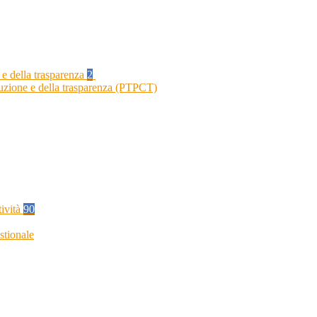
 e della trasparenza
2
ruzione e della trasparenza (PTPCT)
tività
90
stionale