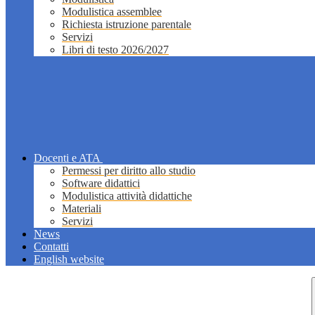
Modulistica assemblee
Richiesta istruzione parentale
Servizi
Libri di testo 2026/2027
Docenti e ATA
Permessi per diritto allo studio
Software didattici
Modulistica attività didattiche
Materiali
Servizi
News
Contatti
English website