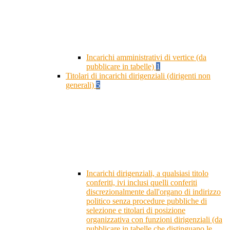
Incarichi amministrativi di vertice (da
pubblicare in tabelle)
1
Titolari di incarichi dirigenziali (dirigenti non
generali)
5
Incarichi dirigenziali, a qualsiasi titolo
conferiti, ivi inclusi quelli conferiti
discrezionalmente dall'organo di indirizzo
politico senza procedure pubbliche di
selezione e titolari di posizione
organizzativa con funzioni dirigenziali (da
pubblicare in tabelle che distinguano le