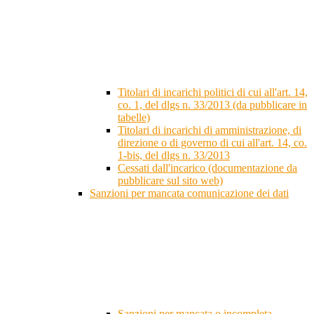
Titolari di incarichi politici di cui all'art. 14,
co. 1, del dlgs n. 33/2013 (da pubblicare in
tabelle)
Titolari di incarichi di amministrazione, di
direzione o di governo di cui all'art. 14, co.
1-bis, del dlgs n. 33/2013
Cessati dall'incarico (documentazione da
pubblicare sul sito web)
Sanzioni per mancata comunicazione dei dati
Sanzioni per mancata o incompleta