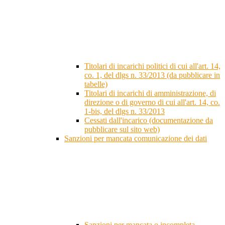
Titolari di incarichi politici di cui all'art. 14,
co. 1, del dlgs n. 33/2013 (da pubblicare in
tabelle)
Titolari di incarichi di amministrazione, di
direzione o di governo di cui all'art. 14, co.
1-bis, del dlgs n. 33/2013
Cessati dall'incarico (documentazione da
pubblicare sul sito web)
Sanzioni per mancata comunicazione dei dati
Sanzioni per mancata o incompleta