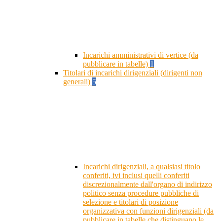
Incarichi amministrativi di vertice (da
pubblicare in tabelle)
1
Titolari di incarichi dirigenziali (dirigenti non
generali)
5
Incarichi dirigenziali, a qualsiasi titolo
conferiti, ivi inclusi quelli conferiti
discrezionalmente dall'organo di indirizzo
politico senza procedure pubbliche di
selezione e titolari di posizione
organizzativa con funzioni dirigenziali (da
pubblicare in tabelle che distinguano le