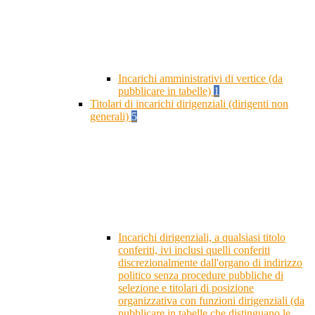
Incarichi amministrativi di vertice (da
pubblicare in tabelle)
1
Titolari di incarichi dirigenziali (dirigenti non
generali)
5
Incarichi dirigenziali, a qualsiasi titolo
conferiti, ivi inclusi quelli conferiti
discrezionalmente dall'organo di indirizzo
politico senza procedure pubbliche di
selezione e titolari di posizione
organizzativa con funzioni dirigenziali (da
pubblicare in tabelle che distinguano le