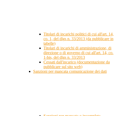
Titolari di incarichi politici di cui all'art. 14,
co. 1, del dlgs n. 33/2013 (da pubblicare in
tabelle)
Titolari di incarichi di amministrazione, di
direzione o di governo di cui all'art. 14, co.
1-bis, del dlgs n. 33/2013
Cessati dall'incarico (documentazione da
pubblicare sul sito web)
Sanzioni per mancata comunicazione dei dati
Sanzioni per mancata o incompleta