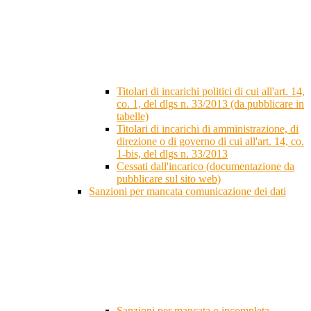
Titolari di incarichi politici di cui all'art. 14,
co. 1, del dlgs n. 33/2013 (da pubblicare in
tabelle)
Titolari di incarichi di amministrazione, di
direzione o di governo di cui all'art. 14, co.
1-bis, del dlgs n. 33/2013
Cessati dall'incarico (documentazione da
pubblicare sul sito web)
Sanzioni per mancata comunicazione dei dati
Sanzioni per mancata o incompleta