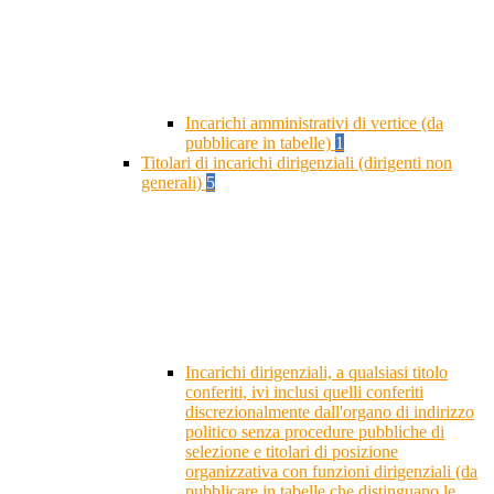
Incarichi amministrativi di vertice (da
pubblicare in tabelle)
1
Titolari di incarichi dirigenziali (dirigenti non
generali)
5
Incarichi dirigenziali, a qualsiasi titolo
conferiti, ivi inclusi quelli conferiti
discrezionalmente dall'organo di indirizzo
politico senza procedure pubbliche di
selezione e titolari di posizione
organizzativa con funzioni dirigenziali (da
pubblicare in tabelle che distinguano le