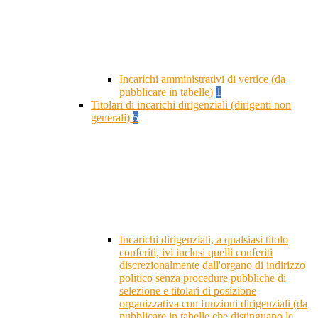
Incarichi amministrativi di vertice (da
pubblicare in tabelle)
1
Titolari di incarichi dirigenziali (dirigenti non
generali)
5
Incarichi dirigenziali, a qualsiasi titolo
conferiti, ivi inclusi quelli conferiti
discrezionalmente dall'organo di indirizzo
politico senza procedure pubbliche di
selezione e titolari di posizione
organizzativa con funzioni dirigenziali (da
pubblicare in tabelle che distinguano le