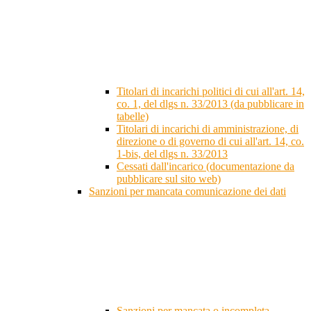
Titolari di incarichi politici di cui all'art. 14,
co. 1, del dlgs n. 33/2013 (da pubblicare in
tabelle)
Titolari di incarichi di amministrazione, di
direzione o di governo di cui all'art. 14, co.
1-bis, del dlgs n. 33/2013
Cessati dall'incarico (documentazione da
pubblicare sul sito web)
Sanzioni per mancata comunicazione dei dati
Sanzioni per mancata o incompleta