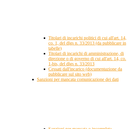
Titolari di incarichi politici di cui all'art. 14,
co. 1, del dlgs n. 33/2013 (da pubblicare in
tabelle)
Titolari di incarichi di amministrazione, di
direzione o di governo di cui all'art. 14, co.
1-bis, del dlgs n. 33/2013
Cessati dall'incarico (documentazione da
pubblicare sul sito web)
Sanzioni per mancata comunicazione dei dati
Sanzioni per mancata o incompleta