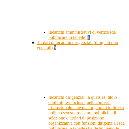
Incarichi amministrativi di vertice (da
pubblicare in tabelle)
1
Titolari di incarichi dirigenziali (dirigenti non
generali)
5
Incarichi dirigenziali, a qualsiasi titolo
conferiti, ivi inclusi quelli conferiti
discrezionalmente dall'organo di indirizzo
politico senza procedure pubbliche di
selezione e titolari di posizione
organizzativa con funzioni dirigenziali (da
pubblicare in tabelle che distinguano le