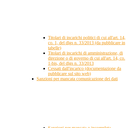
Titolari di incarichi politici di cui all'art. 14,
co. 1, del dlgs n. 33/2013 (da pubblicare in
tabelle)
Titolari di incarichi di amministrazione, di
direzione o di governo di cui all'art. 14, co.
1-bis, del dlgs n. 33/2013
Cessati dall'incarico (documentazione da
pubblicare sul sito web)
Sanzioni per mancata comunicazione dei dati
Sanzioni per mancata o incompleta