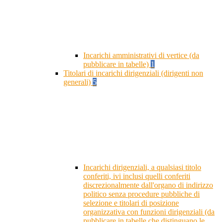
Incarichi amministrativi di vertice (da
pubblicare in tabelle)
1
Titolari di incarichi dirigenziali (dirigenti non
generali)
5
Incarichi dirigenziali, a qualsiasi titolo
conferiti, ivi inclusi quelli conferiti
discrezionalmente dall'organo di indirizzo
politico senza procedure pubbliche di
selezione e titolari di posizione
organizzativa con funzioni dirigenziali (da
pubblicare in tabelle che distinguano le