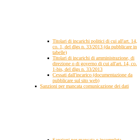
Titolari di incarichi politici di cui all'art. 14,
co. 1, del dlgs n. 33/2013 (da pubblicare in
tabelle)
Titolari di incarichi di amministrazione, di
direzione o di governo di cui all'art. 14, co.
1-bis, del dlgs n. 33/2013
Cessati dall'incarico (documentazione da
pubblicare sul sito web)
Sanzioni per mancata comunicazione dei dati
Sanzioni per mancata o incompleta