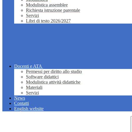
Modulistica assemblee
Richiesta istruzione parentale
Servizi
Libri di testo 2026/2027
Docenti e ATA
Permessi per diritto allo studio
Software didattici
Modulistica attività didattiche
Materiali
Servizi
News
Contatti
English website