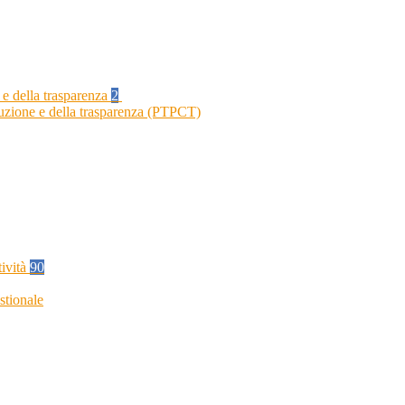
 e della trasparenza
2
ruzione e della trasparenza (PTPCT)
tività
90
stionale