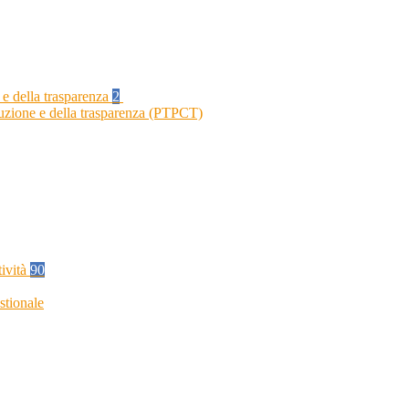
 e della trasparenza
2
ruzione e della trasparenza (PTPCT)
tività
90
stionale