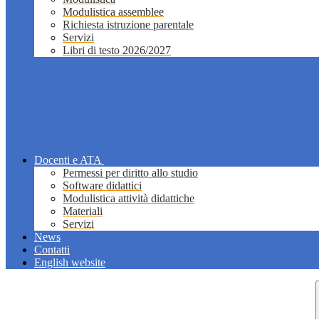
Modulistica assemblee
Richiesta istruzione parentale
Servizi
Libri di testo 2026/2027
Docenti e ATA
Permessi per diritto allo studio
Software didattici
Modulistica attività didattiche
Materiali
Servizi
News
Contatti
English website