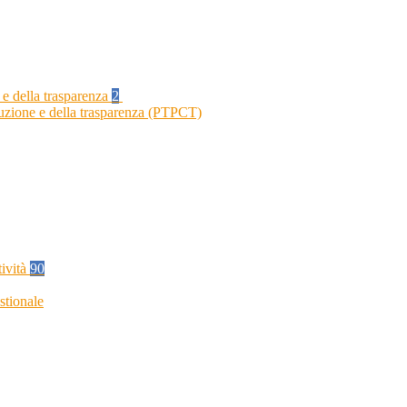
 e della trasparenza
2
ruzione e della trasparenza (PTPCT)
tività
90
stionale