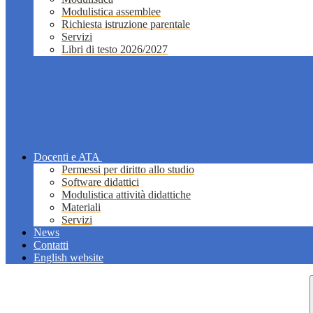
Modulistica assemblee
Richiesta istruzione parentale
Servizi
Libri di testo 2026/2027
Docenti e ATA
Permessi per diritto allo studio
Software didattici
Modulistica attività didattiche
Materiali
Servizi
News
Contatti
English website