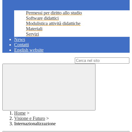
Permessi per diritto allo studio
Software didattici
Modulistica attività didattiche
Materiali
Servizi
News
Contatti
English website
Campo di ricerca per le pagine del sito
Home
>
Visione e Futuro
>
Internazionalizzazione