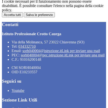
I cookie necessari per il funzionamento non possono essere
disabilitati. È possibile consultare l'elenco nella pagina della cookie
policy.
Accetta tutti
Salva le preferenze
Contatti
Istituto Professionale Crotto Caurga
Via della Molinanca, 57 23022 Chiavenna (SO)
Tel:
034332710
Email:
sorh040004@istruzione.it
Link per inviare una mail
PEC:
sorh040004@pec.istruzione.it
Link per inviare una mail
C.F.: 91016200148
CM SORH040004
OID E10233557
Seguici su
Youtube
Sezione Link Utili