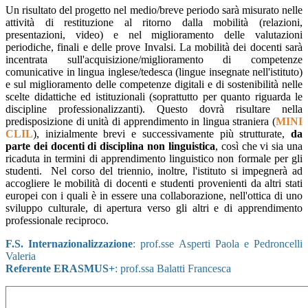
Un risultato del progetto nel medio/breve periodo sarà misurato nelle
attività di restituzione al ritorno dalla mobilità (relazioni,
presentazioni, video) e nel miglioramento delle valutazioni
periodiche, finali e delle prove Invalsi. La mobilità dei docenti sarà
incentrata sull'acquisizione/miglioramento di competenze
comunicative in lingua inglese/tedesca (lingue insegnate nell'istituto)
e sul miglioramento delle competenze digitali e di sostenibilità nelle
scelte didattiche ed istituzionali (soprattutto per quanto riguarda le
discipline professionalizzanti). Questo dovrà risultare nella
predisposizione di unità di apprendimento in lingua straniera (
MINI
CLIL
), inizialmente brevi e successivamente più strutturate,
da
parte dei docenti di disciplina non linguistica
, così che vi sia una
ricaduta in termini di apprendimento linguistico non formale per gli
studenti. Nel corso del triennio, inoltre, l'istituto si impegnerà ad
accogliere le mobilità di docenti e studenti provenienti da altri stati
europei con i quali è in essere una collaborazione, nell'ottica di uno
sviluppo culturale, di apertura verso gli altri e di apprendimento
professionale reciproco.
F.S. Internazionalizzazione
: prof.sse Asperti Paola e Pedroncelli
Valeria
Referente ERASMUS+
: prof.ssa Balatti Francesca