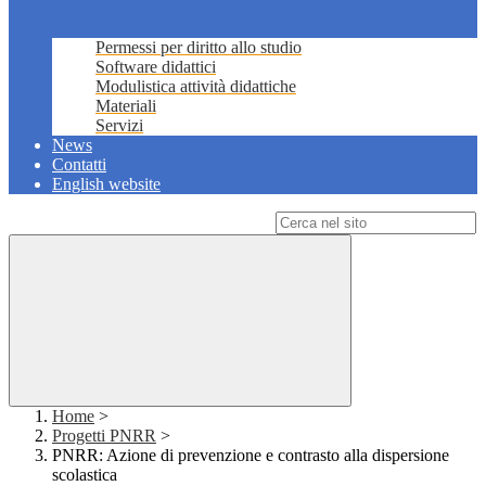
Permessi per diritto allo studio
Software didattici
Modulistica attività didattiche
Materiali
Servizi
News
Contatti
English website
Campo di ricerca per le pagine del sito
Home
>
Progetti PNRR
>
PNRR: Azione di prevenzione e contrasto alla dispersione
scolastica