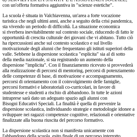
con un'offerta formativa aggiuntiva in "scienze estetiche".
La scuola è situata in Valchiavenna, un'area a forte vocazione
turistica che negli ultimi anni, anche a seguito della crisi pandemica,
sta vivendo un periodo di difficoltà. La situazione economica
si riverbera inevitabilmente sul contesto sociale, riducendo di fatto le
opportunità di crescita culturale dei giovani che vi abitano. Tutto ciò
ha ripercussioni anche sul contesto scolastico e sul livello
motivazionale degli alunni che frequentano gli istituti superiori della
valle. Sebbene la dispersione scolastica "esplicita" sia al di sotto
della media nazionale, si sta registrando un aumento della
dispersione "implicita". Con il finanziamento ricevuto si provvederà
alla realizzazione di percorsi di mentoring, percorsi di potenziamento
delle competenze di base, di motivazione e accompagnamento,
percorsi di orientamento con il coinvolgimento delle famiglie,
percorsi formativi e laboratoriali co-curricolari, in favore di
studentesse e studenti a rischio di abbandono. In tutte le azioni
intraprese sarà dato un adeguato spazio agli alunni con
Bisogni Educativi Speciali. La finalità è quella di prevenire la
dispersione scolastica, individuando strategie e metodologie idonee a
sviluppare nei ragazzi competenze cognitive, relazionali e orientative
finalizzate alla buona riuscita del percorso formativo.
La dispersione scolastica non si manifesta unicamente con
l'abbandono della scuola, esito finale di un percorso interrotto,