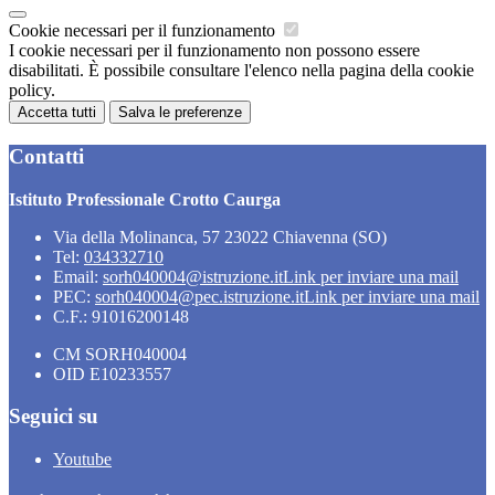
Cookie necessari per il funzionamento
I cookie necessari per il funzionamento non possono essere
disabilitati. È possibile consultare l'elenco nella pagina della cookie
policy.
Accetta tutti
Salva le preferenze
Contatti
Istituto Professionale Crotto Caurga
Via della Molinanca, 57 23022 Chiavenna (SO)
Tel:
034332710
Email:
sorh040004@istruzione.it
Link per inviare una mail
PEC:
sorh040004@pec.istruzione.it
Link per inviare una mail
C.F.: 91016200148
CM SORH040004
OID E10233557
Seguici su
Youtube