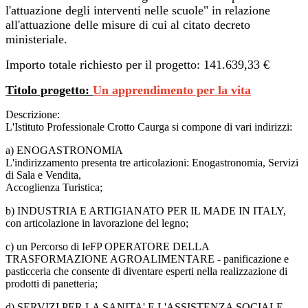
l'attuazione degli interventi nelle scuole" in relazione
all'attuazione delle misure di cui al citato decreto
ministeriale.
Importo totale richiesto per il progetto: 141.639,33 €
Titolo progetto:
Un apprendimento per la vita
Descrizione:
L'Istituto Professionale Crotto Caurga si compone di vari indirizzi:
a) ENOGASTRONOMIA
L'indirizzamento presenta tre articolazioni: Enogastronomia, Servizi
di Sala e Vendita,
Accoglienza Turistica;
b) INDUSTRIA E ARTIGIANATO PER IL MADE IN ITALY,
con articolazione in lavorazione del legno;
c) un Percorso di IeFP OPERATORE DELLA
TRASFORMAZIONE AGROALIMENTARE - panificazione e
pasticceria che consente di diventare esperti nella realizzazione di
prodotti di panetteria;
d) SERVIZI PER LA SANITA' E L'ASSISTENZA SOCIALE,