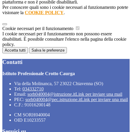
piattaforma e non è possibile disabilitarli.
Per conoscere quali sono i cookie necessari al funzionamento potete
visionare la
COOKIE POLICY
.
Cookie necessari per il funzionamento
I cookie necessari per il funzionamento non possono essere
disabilitati. È possibile consultare l'elenco nella pagina della cookie
policy.
Accetta tutti
Salva le preferenze
Contatti
Istituto Professionale Crotto Caurga
Via della Molinanca, 57 23022 Chiavenna (SO)
Tel:
034332710
Email:
sorh040004@istruzione.it
Link per inviare una mail
PEC:
sorh040004@pec.istruzione.it
Link per inviare una mail
C.F.: 91016200148
CM SORH040004
OID E10233557
Seguici su