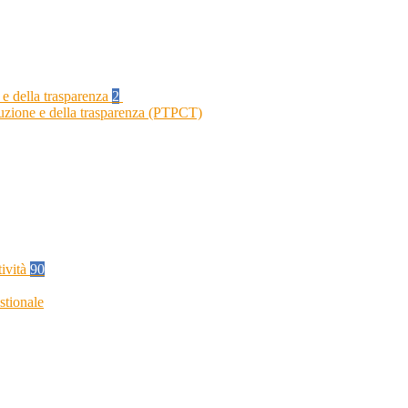
 e della trasparenza
2
ruzione e della trasparenza (PTPCT)
tività
90
stionale