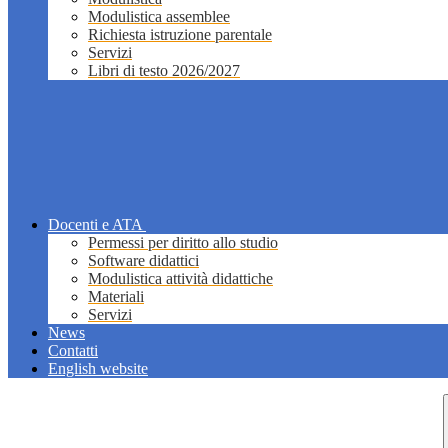
Modulistica assemblee
Richiesta istruzione parentale
Servizi
Libri di testo 2026/2027
Docenti e ATA
Permessi per diritto allo studio
Software didattici
Modulistica attività didattiche
Materiali
Servizi
News
Contatti
English website