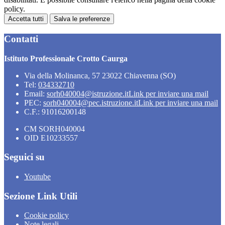
policy.
Accetta tutti
Salva le preferenze
Contatti
Istituto Professionale Crotto Caurga
Via della Molinanca, 57 23022 Chiavenna (SO)
Tel:
034332710
Email:
sorh040004@istruzione.it
Link per inviare una mail
PEC:
sorh040004@pec.istruzione.it
Link per inviare una mail
C.F.: 91016200148
CM SORH040004
OID E10233557
Seguici su
Youtube
Sezione Link Utili
Cookie policy
Note legali