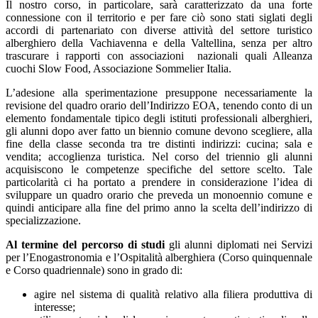
Il nostro corso, in particolare, sarà caratterizzato da una forte
connessione con il territorio e per fare ciò sono stati siglati degli
accordi di partenariato con diverse attività del settore turistico
alberghiero della Vachiavenna e della Valtellina, senza per altro
trascurare i rapporti con associazioni nazionali quali Alleanza
cuochi Slow Food, Associazione Sommelier Italia.
L’adesione alla sperimentazione presuppone necessariamente la
revisione del quadro orario dell’Indirizzo EOA, tenendo conto di un
elemento fondamentale tipico degli istituti professionali alberghieri,
gli alunni dopo aver fatto un biennio comune devono scegliere, alla
fine della classe seconda tra tre distinti indirizzi: cucina; sala e
vendita; accoglienza turistica. Nel corso del triennio gli alunni
acquisiscono le competenze specifiche del settore scelto. Tale
particolarità ci ha portato a prendere in considerazione l’idea di
sviluppare un quadro orario che preveda un monoennio comune e
quindi anticipare alla fine del primo anno la scelta dell’indirizzo di
specializzazione.
Al termine del percorso di studi
gli alunni diplomati nei Servizi
per l’Enogastronomia e l’Ospitalità alberghiera (Corso quinquennale
e Corso quadriennale) sono in grado di:
agire nel sistema di qualità relativo alla filiera produttiva di
interesse;