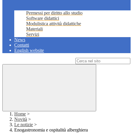
Permessi per diritto allo studio
Software didattici
Modulistica attività didattiche
Materiali
Servizi
News
Contatti
English website
Campo di ricerca per le pagine del sito
Home
>
Novità
>
Le notizie
>
Enogastronomia e ospitalità alberghiera