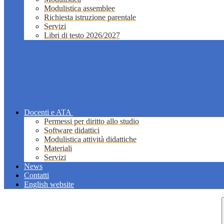
Modulistica assemblee
Richiesta istruzione parentale
Servizi
Libri di testo 2026/2027
Docenti e ATA
Permessi per diritto allo studio
Software didattici
Modulistica attività didattiche
Materiali
Servizi
News
Contatti
English website