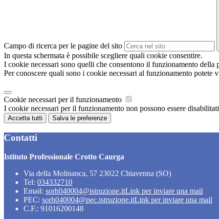
Campo di ricerca per le pagine del sito
In questa schermata è possibile scegliere quali cookie consentire.
I cookie necessari sono quelli che consentono il funzionamento della pi
Per conoscere quali sono i cookie necessari al funzionamento potete v
Cookie necessari per il funzionamento
I cookie necessari per il funzionamento non possono essere disabilitati.
Accetta tutti
Salva le preferenze
Contatti
Istituto Professionale Crotto Caurga
Via della Molinanca, 57 23022 Chiavenna (SO)
Tel:
034332710
Email:
sorh040004@istruzione.it
Link per inviare una mail
PEC:
sorh040004@pec.istruzione.it
Link per inviare una mail
C.F.: 91016200148