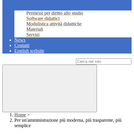
Permessi per diritto allo studio
Software didattici
Modulistica attività didattiche
Materiali
Servizi
News
Contatti
English website
Campo di ricerca per le pagine del sito
Home
>
Per un'amministrazione più moderna, più trasparente, più
semplice