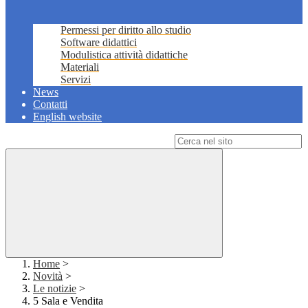
Permessi per diritto allo studio
Software didattici
Modulistica attività didattiche
Materiali
Servizi
News
Contatti
English website
Campo di ricerca per le pagine del sito
Home
>
Novità
>
Le notizie
>
5 Sala e Vendita