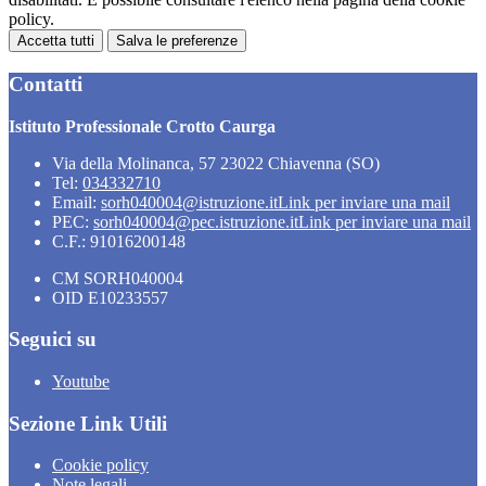
policy.
Accetta tutti
Salva le preferenze
Contatti
Istituto Professionale Crotto Caurga
Via della Molinanca, 57 23022 Chiavenna (SO)
Tel:
034332710
Email:
sorh040004@istruzione.it
Link per inviare una mail
PEC:
sorh040004@pec.istruzione.it
Link per inviare una mail
C.F.: 91016200148
CM SORH040004
OID E10233557
Seguici su
Youtube
Sezione Link Utili
Cookie policy
Note legali