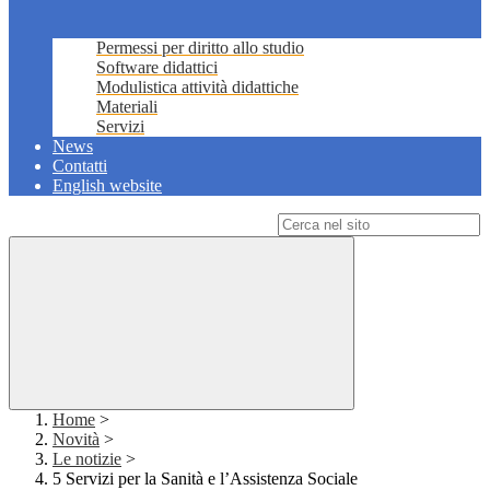
Permessi per diritto allo studio
Software didattici
Modulistica attività didattiche
Materiali
Servizi
News
Contatti
English website
Campo di ricerca per le pagine del sito
Home
>
Novità
>
Le notizie
>
5 Servizi per la Sanità e l’Assistenza Sociale