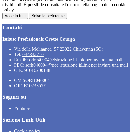
disabilitati. È possibile consultare l'elenco nella pagina della cookie
policy.
Accetta tutti
Salva le preferenze
Contatti
Istituto Professionale Crotto Caurga
Via della Molinanca, 57 23022 Chiavenna (SO)
Tel:
034332710
Email:
sorh040004@istruzione.it
Link per inviare una mail
PEC:
sorh040004@pec.istruzione.it
Link per inviare una mail
C.F.: 91016200148
CM SORH040004
OID E10233557
Seguici su
Youtube
Sezione Link Utili
Cookie policy