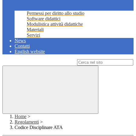
Permessi per diritto allo studio
Software didattici
Modulistica attività didattiche
Materiali
Servizi
News
Contatti
English website
Campo di ricerca per le pagine del sito
Home
>
Regolamenti
>
Codice Disciplinare ATA