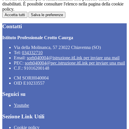
disabilitati. È possibile consultare l'elenco nella pagina della cookie
policy.
Accetta tutti
Salva le preferenze
Contatti
Istituto Professionale Crotto Caurga
Via della Molinanca, 57 23022 Chiavenna (SO)
Tel:
034332710
Email:
sorh040004@istruzione.it
Link per inviare una mail
PEC:
sorh040004@pec.istruzione.it
Link per inviare una mail
C.F.: 91016200148
CM SORH040004
OID E10233557
Seguici su
Youtube
Sezione Link Utili
Cookie policy