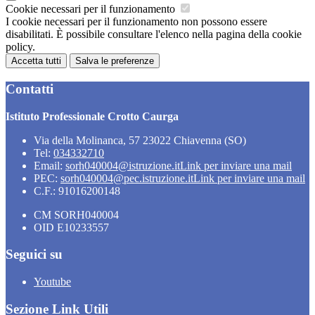
Cookie necessari per il funzionamento
I cookie necessari per il funzionamento non possono essere
disabilitati. È possibile consultare l'elenco nella pagina della cookie
policy.
Accetta tutti
Salva le preferenze
Contatti
Istituto Professionale Crotto Caurga
Via della Molinanca, 57 23022 Chiavenna (SO)
Tel:
034332710
Email:
sorh040004@istruzione.it
Link per inviare una mail
PEC:
sorh040004@pec.istruzione.it
Link per inviare una mail
C.F.: 91016200148
CM SORH040004
OID E10233557
Seguici su
Youtube
Sezione Link Utili