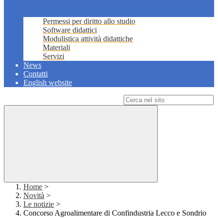
Permessi per diritto allo studio
Software didattici
Modulistica attività didattiche
Materiali
Servizi
News
Contatti
English website
Campo di ricerca per le pagine del sito
Home
>
Novità
>
Le notizie
>
Concorso Agroalimentare di Confindustria Lecco e Sondrio