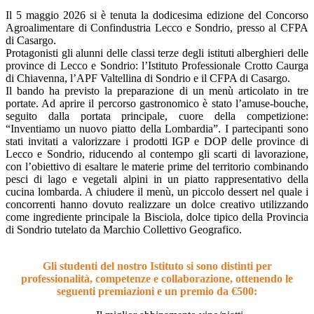
Il 5 maggio 2026 si è tenuta la dodicesima edizione del Concorso
Agroalimentare di Confindustria Lecco e Sondrio, presso al CFPA
di Casargo.
Protagonisti gli alunni delle classi terze degli istituti alberghieri delle
province di Lecco e Sondrio: l’Istituto Professionale Crotto Caurga
di Chiavenna, l’APF Valtellina di Sondrio e il CFPA di Casargo.
Il bando ha previsto la preparazione di un menù articolato in tre
portate. Ad aprire il percorso gastronomico è stato l’amuse-bouche,
seguito dalla portata principale, cuore della competizione:
“Inventiamo un nuovo piatto della Lombardia”. I partecipanti sono
stati invitati a valorizzare i prodotti IGP e DOP delle province di
Lecco e Sondrio, riducendo al contempo gli scarti di lavorazione,
con l’obiettivo di esaltare le materie prime del territorio combinando
pesci di lago e vegetali alpini in un piatto rappresentativo della
cucina lombarda. A chiudere il menù, un piccolo dessert nel quale i
concorrenti hanno dovuto realizzare un dolce creativo utilizzando
come ingrediente principale la Bisciola, dolce tipico della Provincia
di Sondrio tutelato da Marchio Collettivo Geografico.
Gli studenti del nostro Istituto si sono distinti per
professionalità, competenze e collaborazione, ottenendo le
seguenti premiazioni e un premio da €500: