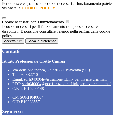
Per conoscere quali sono i cookie necessari al funzionamento potete
visionare la
COOKIE POLICY
.
Cookie necessari per il funzionamento
I cookie necessari per il funzionamento non possono essere
disabilitati. È possibile consultare l'elenco nella pagina della cookie
policy.
Accetta tutti
Salva le preferenze
Contatti
Istituto Professionale Crotto Caurga
Via della Molinanca, 57 23022 Chiavenna (SO)
Tel:
034332710
Email:
sorh040004@istruzione.it
Link per inviare una mail
PEC:
sorh040004@pec.istruzione.it
Link per inviare una mail
C.F.: 91016200148
CM SORH040004
OID E10233557
Seguici su