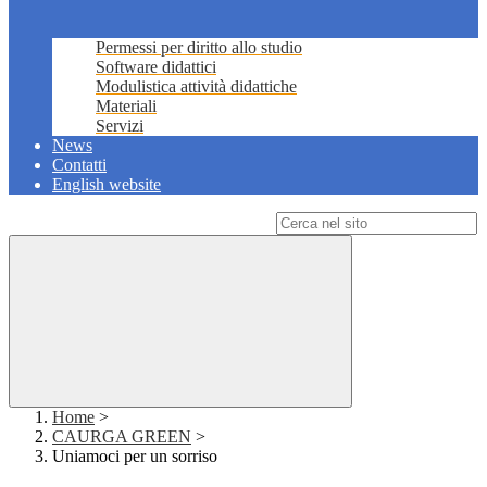
Permessi per diritto allo studio
Software didattici
Modulistica attività didattiche
Materiali
Servizi
News
Contatti
English website
Campo di ricerca per le pagine del sito
Home
>
CAURGA GREEN
>
Uniamoci per un sorriso