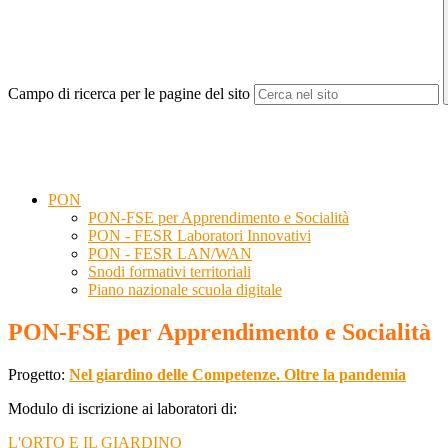
Campo di ricerca per le pagine del sito
PON
PON-FSE per Apprendimento e Socialità
PON - FESR Laboratori Innovativi
PON - FESR LAN/WAN
Snodi formativi territoriali
Piano nazionale scuola digitale
PON-FSE per Apprendimento e Socialità
Progetto:
Nel giardino delle Competenze. Oltre la pandemia
Modulo di iscrizione a
i laboratori di
:
L'ORTO E IL GIARDINO