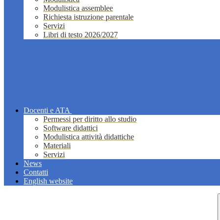
Modulistica assemblee
Richiesta istruzione parentale
Servizi
Libri di testo 2026/2027
Docenti e ATA
Permessi per diritto allo studio
Software didattici
Modulistica attività didattiche
Materiali
Servizi
News
Contatti
English website