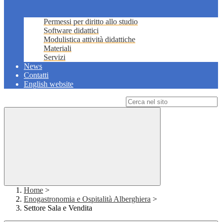
Permessi per diritto allo studio
Software didattici
Modulistica attività didattiche
Materiali
Servizi
News
Contatti
English website
Campo di ricerca per le pagine del sito
Home
>
Enogastronomia e Ospitalità Alberghiera
>
Settore Sala e Vendita