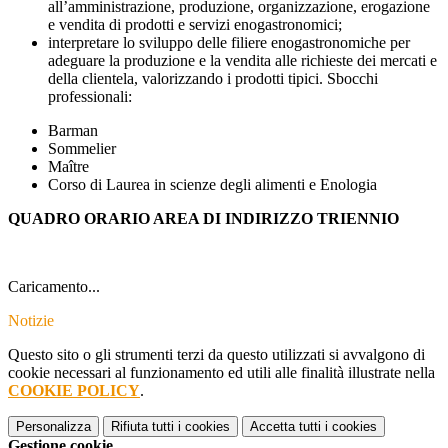
all’amministrazione, produzione, organizzazione, erogazione
e vendita di prodotti e servi
zi enogastronomici;
interpretare lo sviluppo delle filiere enogastronomiche per
adegu
are la p
roduzione e la vendita alle richieste dei mercati e
d
ell
a clientela, valorizzando
i prodo
tti tipici.
Sbocchi
professionali:
Barman
Sommelier
Maître
Corso di Laurea in scienze degli alimenti e Enologia
QUADRO ORARIO AREA DI INDIRIZZO TRIENNIO
Caricamento...
Notizie
Questo sito o gli strumenti terzi da questo utilizzati si avvalgono di
cookie necessari al funzionamento ed utili alle finalità illustrate nella
COOKIE POLICY
.
Personalizza
Rifiuta tutti
i cookies
Accetta tutti
i cookies
Gestione cookie