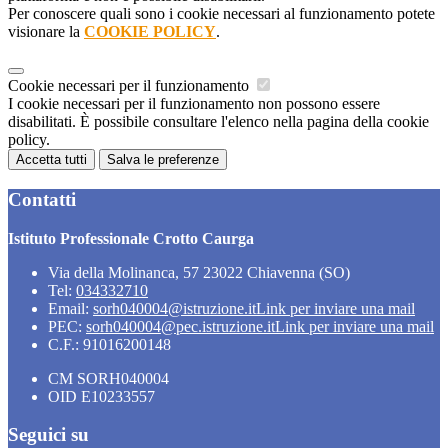
Per conoscere quali sono i cookie necessari al funzionamento potete
visionare la
COOKIE POLICY
.
Cookie necessari per il funzionamento
I cookie necessari per il funzionamento non possono essere
disabilitati. È possibile consultare l'elenco nella pagina della cookie
policy.
Accetta tutti
Salva le preferenze
Contatti
Istituto Professionale Crotto Caurga
Via della Molinanca, 57 23022 Chiavenna (SO)
Tel:
034332710
Email:
sorh040004@istruzione.it
Link per inviare una mail
PEC:
sorh040004@pec.istruzione.it
Link per inviare una mail
C.F.: 91016200148
CM SORH040004
OID E10233557
Seguici su