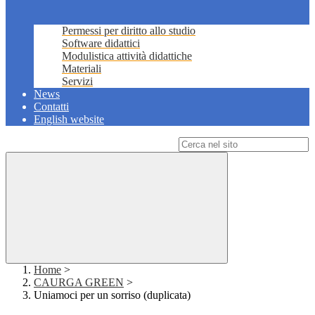
Permessi per diritto allo studio
Software didattici
Modulistica attività didattiche
Materiali
Servizi
News
Contatti
English website
Campo di ricerca per le pagine del sito
Home
>
CAURGA GREEN
>
Uniamoci per un sorriso (duplicata)