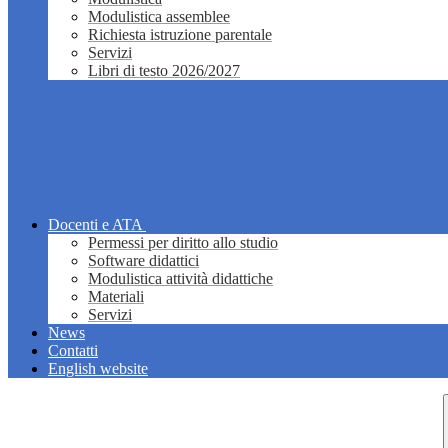
Modulistica assemblee
Richiesta istruzione parentale
Servizi
Libri di testo 2026/2027
Docenti e ATA
Permessi per diritto allo studio
Software didattici
Modulistica attività didattiche
Materiali
Servizi
News
Contatti
English website