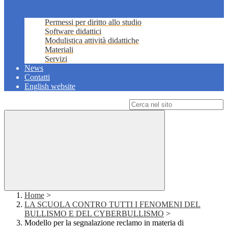
Permessi per diritto allo studio
Software didattici
Modulistica attività didattiche
Materiali
Servizi
News
Contatti
English website
Campo di ricerca per le pagine del sito
Home
>
LA SCUOLA CONTRO TUTTI I FENOMENI DEL
BULLISMO E DEL CYBERBULLISMO
>
Modello per la segnalazione reclamo in materia di