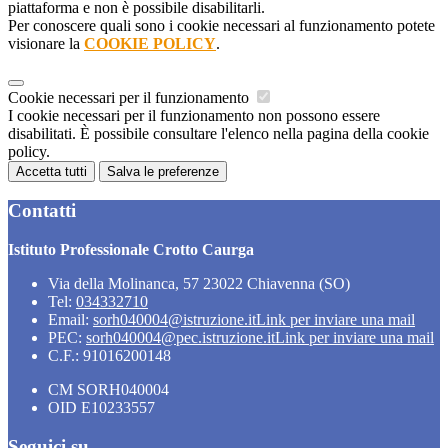
piattaforma e non è possibile disabilitarli.
Per conoscere quali sono i cookie necessari al funzionamento potete
visionare la
COOKIE POLICY
.
Cookie necessari per il funzionamento
I cookie necessari per il funzionamento non possono essere
disabilitati. È possibile consultare l'elenco nella pagina della cookie
policy.
Accetta tutti
Salva le preferenze
Contatti
Istituto Professionale Crotto Caurga
Via della Molinanca, 57 23022 Chiavenna (SO)
Tel:
034332710
Email:
sorh040004@istruzione.it
Link per inviare una mail
PEC:
sorh040004@pec.istruzione.it
Link per inviare una mail
C.F.: 91016200148
CM SORH040004
OID E10233557
Seguici su