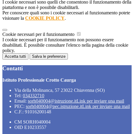
I cookie necessari sono quelli che consentono il funzionamento della
piattaforma e non è possibile disabilitarli.
Per conoscere quali sono i cookie necessari al funzionamento potete
visionare la
COOKIE POLICY
.
Cookie necessari per il funzionamento
I cookie necessari per il funzionamento non possono essere
disabilitati. È possibile consultare l'elenco nella pagina della cookie
policy.
Accetta tutti
Salva le preferenze
Contatti
Istituto Professionale Crotto Caurga
Via della Molinanca, 57 23022 Chiavenna (SO)
Tel:
034332710
Email:
sorh040004@istruzione.it
Link per inviare una mail
PEC:
sorh040004@pec.istruzione.it
Link per inviare una mail
C.F.: 91016200148
CM SORH040004
OID E10233557