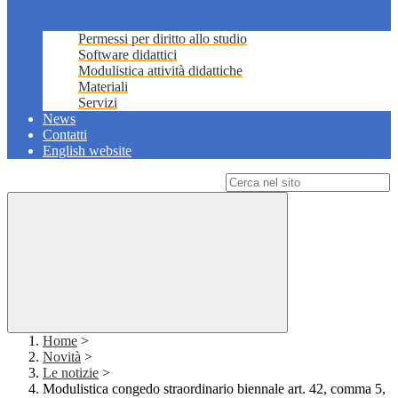
Permessi per diritto allo studio
Software didattici
Modulistica attività didattiche
Materiali
Servizi
News
Contatti
English website
Campo di ricerca per le pagine del sito
Home
>
Novità
>
Le notizie
>
Modulistica congedo straordinario biennale art. 42, comma 5,