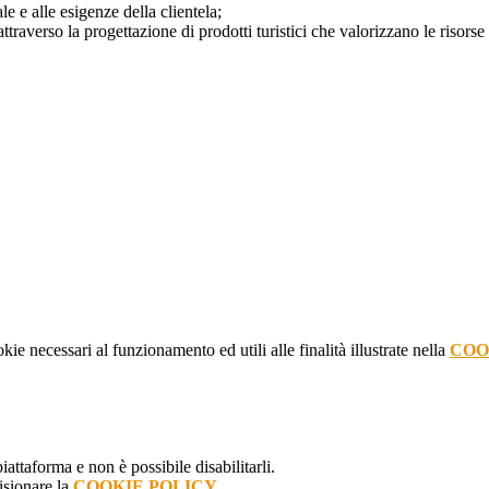
e e alle esigenze della clientela;
attraverso la progettazione
di prodotti turistici
che valorizzano le risorse d
kie necessari al funzionamento ed utili alle finalità illustrate nella
COO
attaforma e non è possibile disabilitarli.
isionare la
COOKIE POLICY
.