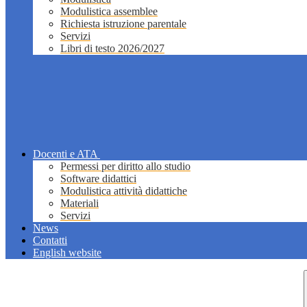
Modulistica assemblee
Richiesta istruzione parentale
Servizi
Libri di testo 2026/2027
Docenti e ATA
Permessi per diritto allo studio
Software didattici
Modulistica attività didattiche
Materiali
Servizi
News
Contatti
English website