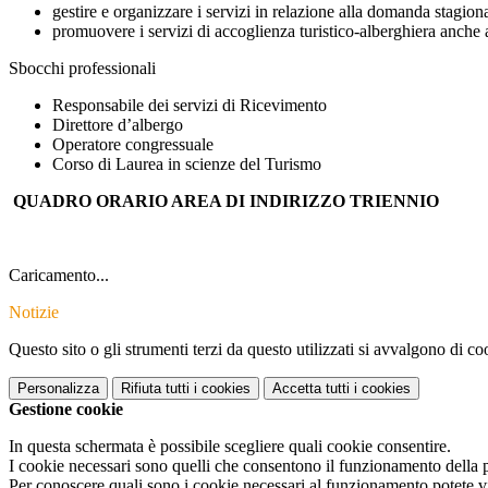
gestire e
or
ganizzare i servizi in relazione alla domanda stagional
promuovere
i servizi di acco
glienza turistico
-alberghi
era anche 
Sbocchi professionali
Responsabile dei servizi di Ricevimento
Direttore d’albergo
Operatore congressuale
Corso di Laurea in scienze del Turismo
QUADRO ORARIO AREA DI INDIRIZZO TRIENNIO
Caricamento...
Notizie
Questo sito o gli strumenti terzi da questo utilizzati si avvalgono di coo
Personalizza
Rifiuta tutti
i cookies
Accetta tutti
i cookies
Gestione cookie
In questa schermata è possibile scegliere quali cookie consentire.
I cookie necessari sono quelli che consentono il funzionamento della pi
Per conoscere quali sono i cookie necessari al funzionamento potete v