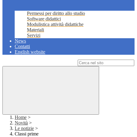
Permessi per diritto allo studio
Software didattici
Modulistica attività didattiche
Materiali
Servizi
News
Contatti
English website
Campo di ricerca per le pagine del sito
Home
>
Novità
>
Le notizie
>
Classi prime