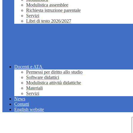
Modulistica assemblee
Richiesta istruzione parentale
Servizi
Libri di testo 2026/2027
Docenti e ATA
Permessi per diritto allo studio
Software didattici
Modulistica attività didattiche
Materiali
Servizi
News
Contatti
English website