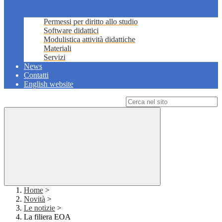
Permessi per diritto allo studio
Software didattici
Modulistica attività didattiche
Materiali
Servizi
News
Contatti
English website
Campo di ricerca per le pagine del sito
Home
>
Novità
>
Le notizie
>
La filiera EOA