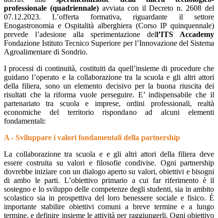
professionale (quadriennale)
avviata con il Decreto n. 2608 del
07.12.2023. L’offerta formativa, riguardante il settore
Enogastronomia e Ospitalità alberghiera (Corso IP quinquennale)
prevede l’adesione alla sperimentazione
del
l’ITS Accademy
Fondazione Istituto Tecnico Superiore per l’Innovazione del Sistema
Agroalimentare di Sondrio.
I processi di continuità, costituiti da quell’insieme di procedure che
guidano l’operato e la collaborazione tra la scuola e gli altri attori
della filiera, sono un elemento decisivo per la buona riuscita dei
risultati che la riforma vuole perseguire.
E’ indispensabile che il
partenariato tra scuola e imprese, ordini professionali, realtà
economiche del territorio rispondano ad alcuni elementi
fondamentali:
A - Sviluppare i valori fondamentali della partnership
La collaborazione tra scuola e e gli altri attori della filiera deve
essere costruita su valori e filosofie condivise. Ogni partnership
dovrebbe iniziare con un dialogo aperto su valori, obiettivi e bisogni
di ambo le parti. L’obiettivo primario a cui far riferimento è il
sostegno e lo sviluppo delle competenze degli studenti, sia in ambito
scolastico sia in prospettiva del loro benessere sociale e fisico. È
importante stabilire obiettivi comuni a breve termine e a lungo
termine, e definire insieme le attività per raggiungerli. Ogni obiettivo