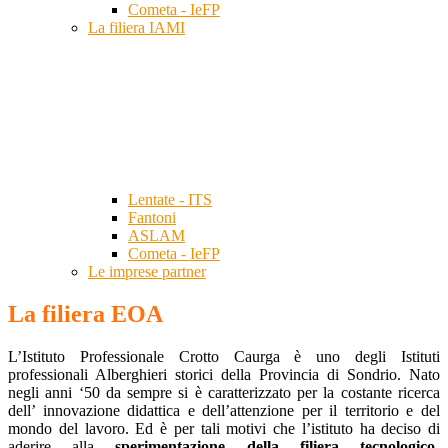
Cometa - IeFP
La filiera IAMI
Lentate - ITS
Fantoni
ASLAM
Cometa - IeFP
Le imprese partner
La filiera EOA
L’Istituto Professionale Crotto Caurga è uno degli Istituti
professionali Alberghieri storici della Provincia di Sondrio. Nato
negli anni ‘50 da sempre si è caratterizzato per la costante ricerca
dell’ innovazione didattica e dell’attenzione per il territorio e del
mondo del lavoro. Ed è per tali motivi che l’istituto ha deciso di
aderire alla
sperimentazione della filiera tecnologico-