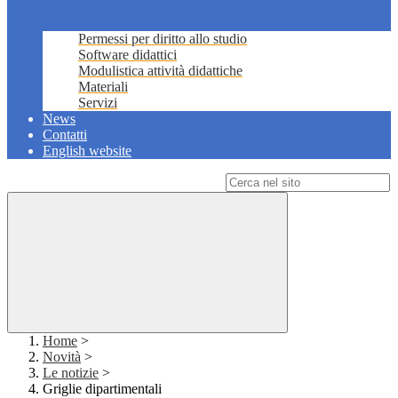
Permessi per diritto allo studio
Software didattici
Modulistica attività didattiche
Materiali
Servizi
News
Contatti
English website
Campo di ricerca per le pagine del sito
Home
>
Novità
>
Le notizie
>
Griglie dipartimentali