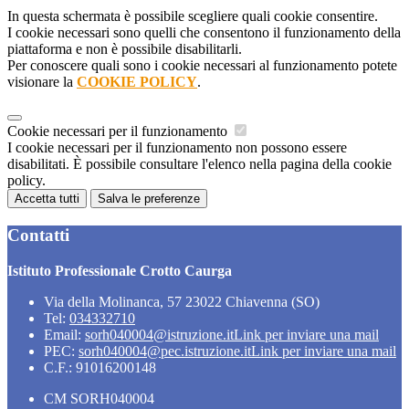
In questa schermata è possibile scegliere quali cookie consentire.
I cookie necessari sono quelli che consentono il funzionamento della
piattaforma e non è possibile disabilitarli.
Per conoscere quali sono i cookie necessari al funzionamento potete
visionare la
COOKIE POLICY
.
Cookie necessari per il funzionamento
I cookie necessari per il funzionamento non possono essere
disabilitati. È possibile consultare l'elenco nella pagina della cookie
policy.
Accetta tutti
Salva le preferenze
Contatti
Istituto Professionale Crotto Caurga
Via della Molinanca, 57 23022 Chiavenna (SO)
Tel:
034332710
Email:
sorh040004@istruzione.it
Link per inviare una mail
PEC:
sorh040004@pec.istruzione.it
Link per inviare una mail
C.F.: 91016200148
CM SORH040004