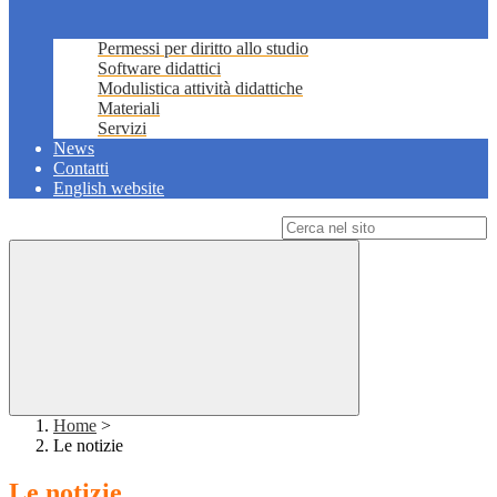
Permessi per diritto allo studio
Software didattici
Modulistica attività didattiche
Materiali
Servizi
News
Contatti
English website
Campo di ricerca per le pagine del sito
Home
>
Le notizie
Le notizie