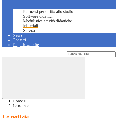
Permessi per diritto allo studio
Software didattici
Modulistica attività didattiche
Materiali
Servizi
News
Contatti
English website
Campo di ricerca per le pagine del sito
Home
>
Le notizie
Le notizie