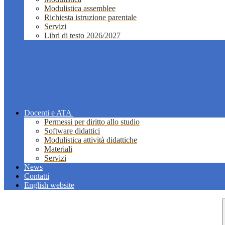
Modulistica assemblee
Richiesta istruzione parentale
Servizi
Libri di testo 2026/2027
Docenti e ATA
Permessi per diritto allo studio
Software didattici
Modulistica attività didattiche
Materiali
Servizi
News
Contatti
English website