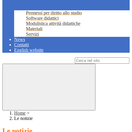
Permessi per diritto allo studio
Software didattici
Modulistica attività didattiche
Materiali
Servizi
News
Contatti
English website
Campo di ricerca per le pagine del sito
Home
>
Le notizie
Le notizie