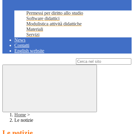
Permessi per diritto allo studio
Software didattici
Modulistica attività didattiche
Materiali
Servizi
News
Contatti
English website
Campo di ricerca per le pagine del sito
Home
>
Le notizie
Le notizie