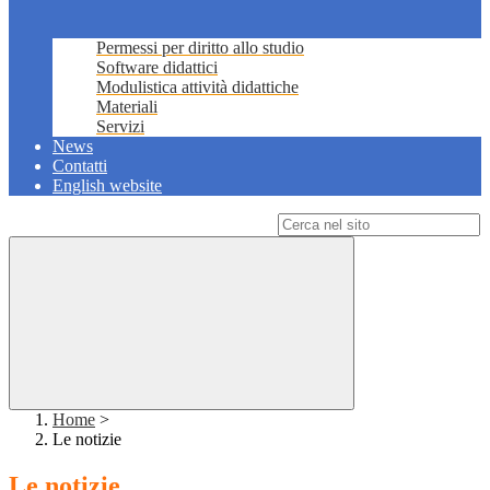
Permessi per diritto allo studio
Software didattici
Modulistica attività didattiche
Materiali
Servizi
News
Contatti
English website
Campo di ricerca per le pagine del sito
Home
>
Le notizie
Le notizie